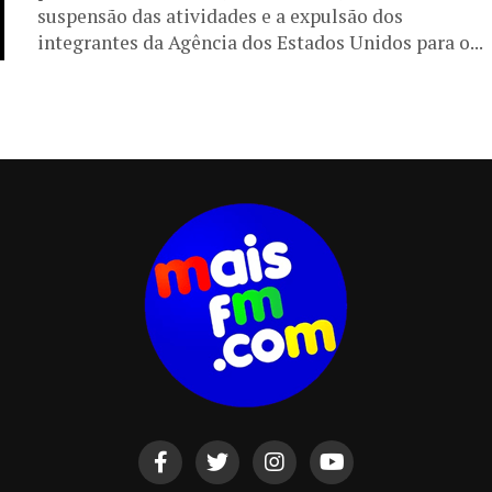
suspensão das atividades e a expulsão dos
integrantes da Agência dos Estados Unidos para o...