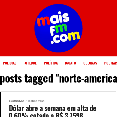
POLICIAL
FUTEBOL
POLÍTICA
IGUATU
COLUNAS
PODMAI
 posts tagged "norte-americ
ECONOMIA
8 anos atrás
Dólar abre a semana em alta de
0,60% cotado a R$ 3,7598