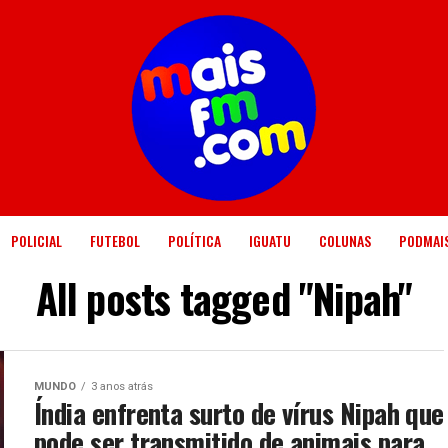
POLICIAL
FUTEBOL
POLÍTICA
IGUATU
COLUNAS
PODMAI
All posts tagged "Nipah"
MUNDO
3 anos atrás
Índia enfrenta surto de vírus Nipah que
pode ser transmitido de animais para