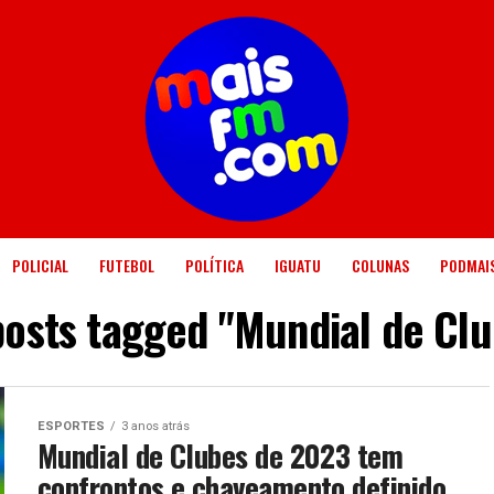
POLICIAL
FUTEBOL
POLÍTICA
IGUATU
COLUNAS
PODMAI
posts tagged "Mundial de Cl
ESPORTES
3 anos atrás
Mundial de Clubes de 2023 tem
confrontos e chaveamento definido