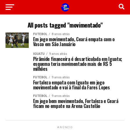
All posts tagged "movimentado"
FUTEBOL
8 anos atrás
Em jogo movimentado, Ceará empata com o
Vasco em São Januário
IGUATU
9 anos atrás
Pirâmide financeira é desarticulada em Iguatu;
esquema teria movimentado mais de R$ 5
milhões
FUTEBOL
9 anos atrás
Fortaleza empata com Iguatu em jogo
movimentado e vai à final da Fares Lopes
FUTEBOL
9 anos atrás
Em jogo bem movimentado, Fortaleza e Ceará
ficam no empate na Arena Castelão
ANÚNCIO