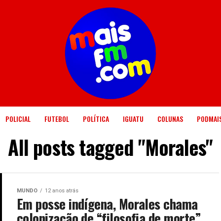
POLICIAL
FUTEBOL
POLÍTICA
IGUATU
COLUNAS
PODMAI
All posts tagged "Morales"
MUNDO
12 anos atrás
Em posse indígena, Morales chama
colonização de “filosofia de morte”