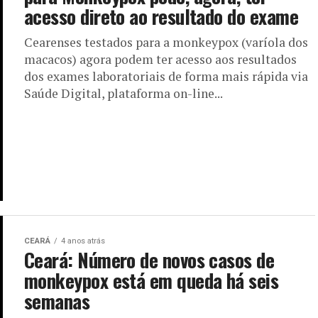
acesso direto ao resultado do exame
Cearenses testados para a monkeypox (varíola dos
macacos) agora podem ter acesso aos resultados
dos exames laboratoriais de forma mais rápida via
Saúde Digital, plataforma on-line...
CEARÁ
4 anos atrás
Ceará: Número de novos casos de
monkeypox está em queda há seis
semanas
O número de casos confirmados de monkeypox no
Ceará subiu para 431. No entanto, a notificação de
novos casos tem diminuído gradualmente nas
últimas seis semanas....