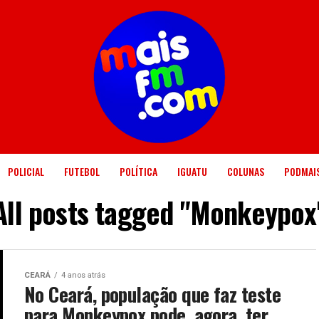
POLICIAL
FUTEBOL
POLÍTICA
IGUATU
COLUNAS
PODMAI
All posts tagged "Monkeypox
CEARÁ
4 anos atrás
No Ceará, população que faz teste
para Monkeypox pode, agora, ter