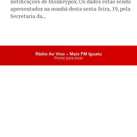
POLICIAL
FUTEBOL
POLÍTICA
IGUATU
COLUNAS
PODMAIS
Rádio Ao Vivo – Mais FM Iguatu
Copyright © 2023. Todos os direitos reservados.
Pronto para tocar