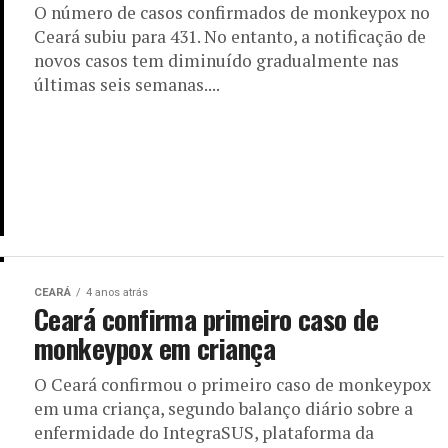
CEARÁ
4 anos atrás
Ceará confirma primeiro caso de
monkeypox em criança
O Ceará confirmou o primeiro caso de monkeypox
em uma criança, segundo balanço diário sobre a
enfermidade do IntegraSUS, plataforma da
Secretaria da Saúde do Estado...
CEARÁ
4 anos atrás
Monkeypox: Ceará investiga três casos
suspeitos em presídio da RMF e
suspende visitas
O Ceará investiga três casos suspeitos de
transmissão da Monkeypox, conhecida
popularmente como ‘Varíola dos Macacos’, em um
presídio da Região Metropolitana de Fortaleza