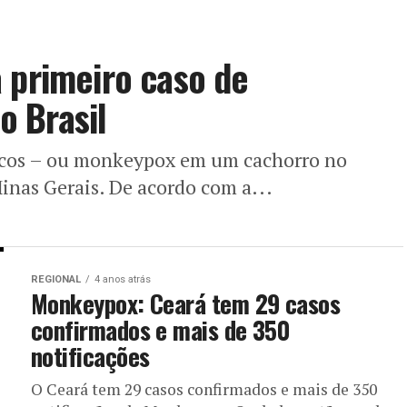
O Ceará tem 29 casos confirmados e mais de 350
notificações de Monkeypox. Os dados estão sendo
apresentados na manhã desta sexta-feira, 19, pela
Secretaria da...