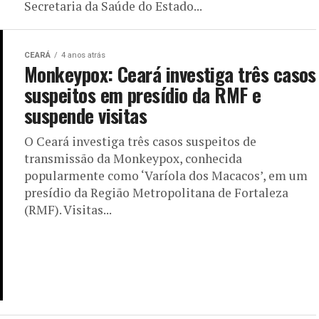
(RMF). Visitas...
 primeiro caso de
 Brasil
cacos – ou monkeypox em um cachorro no
Minas Gerais. De acordo com a...
REGIONAL
4 anos atrás
Monkeypox: Ceará tem 29 casos
confirmados e mais de 350
notificações