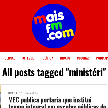
POLICIAL
FUTEBOL
POLÍTICA
IGUATU
COLUNAS
PODMAI
All posts tagged "ministéri"
BRASIL
10 anos atrás
MEC publica portaria que institui
tempo integral em escolas públicas do