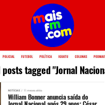
POLICIAL
FUTEBOL
POLÍTICA
IGUATU
COLUNAS
PODMAI
l posts tagged "Jornal Nacion
NOTICIAS
11 meses atrás
William Bonner anuncia saída do
Jornal Nacional após 29 anos; César