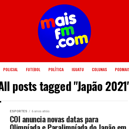
POLICIAL
FUTEBOL
POLÍTICA
IGUATU
COLUNAS
PODMAI
All posts tagged "Japão 2021
ESPORTES
6 anos atrás
COI anuncia novas datas para
Olimpíada e Paralimpíada do Japão em