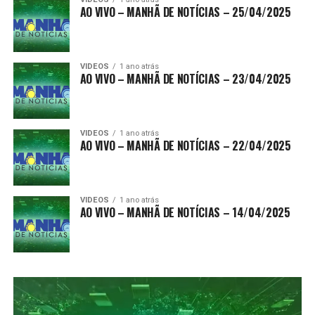
AO VIVO – MANHÃ DE NOTÍCIAS – 25/04/2025
VIDEOS
1 ano atrás
AO VIVO – MANHÃ DE NOTÍCIAS – 23/04/2025
VIDEOS
1 ano atrás
AO VIVO – MANHÃ DE NOTÍCIAS – 22/04/2025
VIDEOS
1 ano atrás
AO VIVO – MANHÃ DE NOTÍCIAS – 14/04/2025