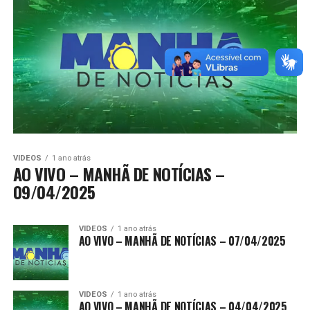
VIDEOS
1 ano atrás
AO VIVO – MANHÃ DE NOTÍCIAS –
09/04/2025
VIDEOS
1 ano atrás
AO VIVO – MANHÃ DE NOTÍCIAS – 07/04/2025
VIDEOS
1 ano atrás
AO VIVO – MANHÃ DE NOTÍCIAS – 04/04/2025