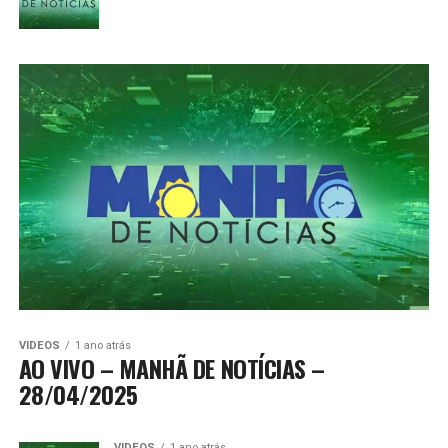
VIDEOS
1 ano atrás
AO VIVO – MANHÃ DE NOTÍCIAS –
28/04/2025
VIDEOS
1 ano atrás