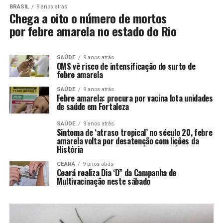
BRASIL
9 anos atrás
Chega a oito o número de mortos
por febre amarela no estado do Rio
SAÚDE
9 anos atrás
OMS vê risco de intensificação do surto de
febre amarela
SAÚDE
9 anos atrás
Febre amarela: procura por vacina lota unidades
de saúde em Fortaleza
SAÚDE
9 anos atrás
Sintoma de ‘atraso tropical’ no século 20, febre
amarela volta por desatenção com lições da
História
CEARÁ
9 anos atrás
Ceará realiza Dia ‘D” da Campanha de
Multivacinação neste sábado