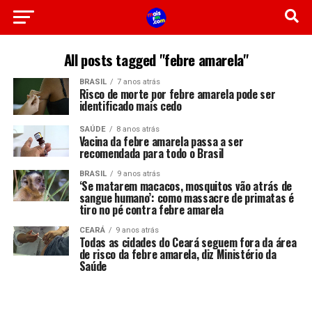
All posts tagged "febre amarela"
BRASIL
7 anos atrás
Risco de morte por febre amarela pode ser
identificado mais cedo
SAÚDE
8 anos atrás
Vacina da febre amarela passa a ser
recomendada para todo o Brasil
BRASIL
9 anos atrás
‘Se matarem macacos, mosquitos vão atrás de
sangue humano’: como massacre de primatas é
tiro no pé contra febre amarela
CEARÁ
9 anos atrás
Todas as cidades do Ceará seguem fora da área
de risco da febre amarela, diz Ministério da
Saúde