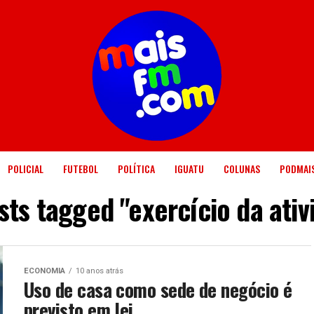
POLICIAL
FUTEBOL
POLÍTICA
IGUATU
COLUNAS
PODMAI
osts tagged "exercício da ativ
ECONOMIA
10 anos atrás
Uso de casa como sede de negócio é
previsto em lei