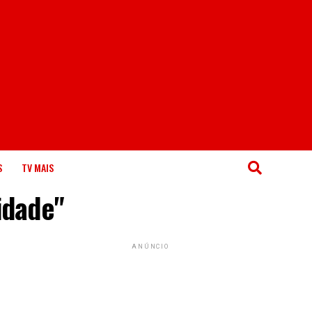
S
TV MAIS
idade"
ANÚNCIO