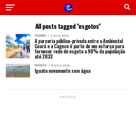
All posts tagged "esgotos"
CEARÁ
2 anos atrás
A parceria público-privada entre a Ambiental
Ceará e a Cagece é parte de um esforço para
fornecer rede de esgoto a 90% da população
até 2033
IGUATU
8 anos atrás
Iguatu novamente sem água
ANÚNCIO