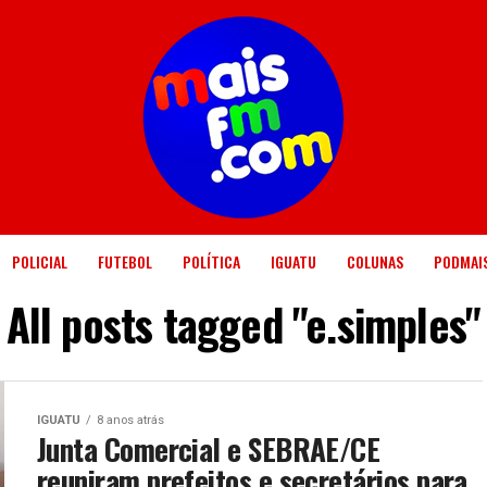
POLICIAL
FUTEBOL
POLÍTICA
IGUATU
COLUNAS
PODMAI
All posts tagged "e.simples"
IGUATU
8 anos atrás
Junta Comercial e SEBRAE/CE
reuniram prefeitos e secretários para