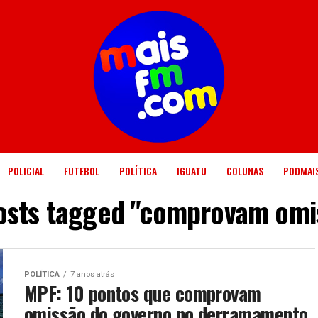
POLICIAL
FUTEBOL
POLÍTICA
IGUATU
COLUNAS
PODMAI
posts tagged "comprovam omi
POLÍTICA
7 anos atrás
MPF: 10 pontos que comprovam
omissão do governo no derramamento