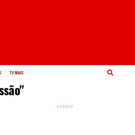
S
TV MAIS
ssão"
ANÚNCIO