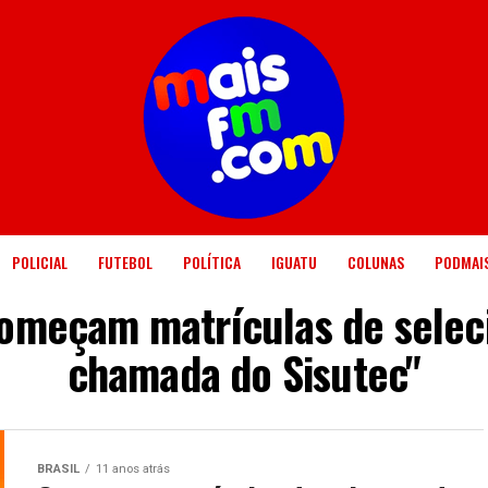
POLICIAL
FUTEBOL
POLÍTICA
IGUATU
COLUNAS
PODMAI
Começam matrículas de selec
chamada do Sisutec"
BRASIL
11 anos atrás