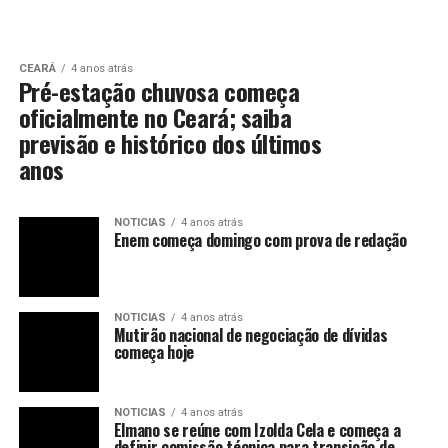
CEARÁ
4 anos atrás
Pré-estação chuvosa começa
oficialmente no Ceará; saiba
previsão e histórico dos últimos
anos
NOTICIAS
4 anos atrás
Enem começa domingo com prova de redação
NOTICIAS
4 anos atrás
Mutirão nacional de negociação de dívidas
começa hoje
NOTICIAS
4 anos atrás
Elmano se reúne com Izolda Cela e começa a
definir comissão técnica para transição de
governo
NOTICIAS
4 anos atrás