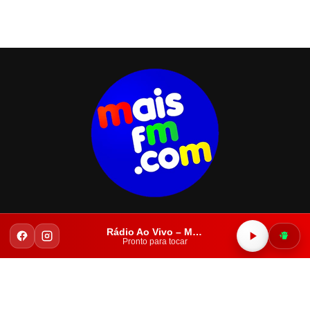
NOTICIAS
POLICIAL
FUTEBOL
POLÍTICA
IGUATU
COLUNAS
Rádio Ao Vivo – Mais FM Iguatu
Pronto para tocar
PODMAIS
TV MAIS
Copyright © 2023. Todos os direitos reservados.