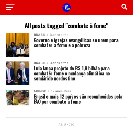
All posts tagged "combate à fome"
BRASIL
3 anos atrás
Governo e igrejas evangélicas se unem para
combater a fome e a pobreza
BRASIL
3 anos atrás
Lula lança projeto de R$ 1,8 bilhão para
combater fome e mudança climática no
semiárido nordestino
MUNDO
12 anos atrás
Brasil e mais 12 países são reconhecidos pela
FAO por combate à fome
ANÚNCIO