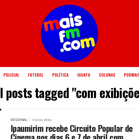
POLICIAL
FUTEBOL
POLÍTICA
IGUATU
COLUNAS
PODMAI
ll posts tagged "com exibiçõe
REGIONAL
4 anos atrás
Ipaumirim recebe Circuito Popular de
Cinema nos dias 6 e 7 de abril com