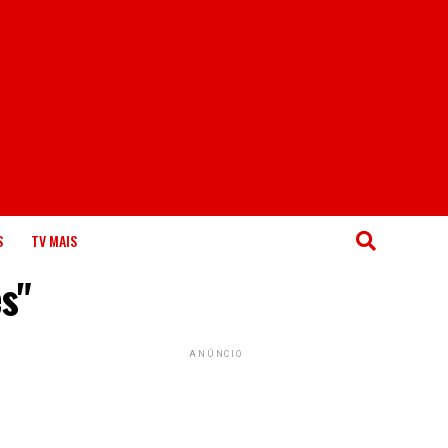
S
TV MAIS
s"
ANÚNCIO