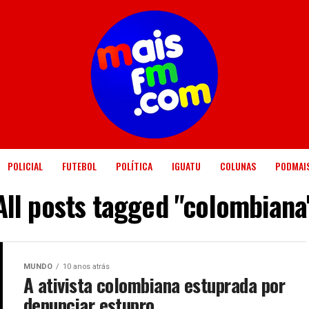
POLICIAL
FUTEBOL
POLÍTICA
IGUATU
COLUNAS
PODMAI
All posts tagged "colombiana
MUNDO
10 anos atrás
A ativista colombiana estuprada por
denunciar estupro