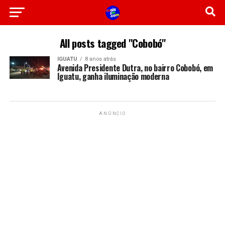
All posts tagged "Cobobó"
IGUATU
8 anos atrás
Avenida Presidente Dutra, no bairro Cobobó, em
Iguatu, ganha iluminação moderna
ANÚNCIO