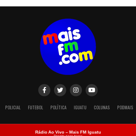
POLICIAL
FUTEBOL
POLÍTICA
IGUATU
COLUNAS
PODMAIS
Rádio Ao Vivo – Mais FM Iguatu
Copyright © 2023. Todos os direitos reservados.