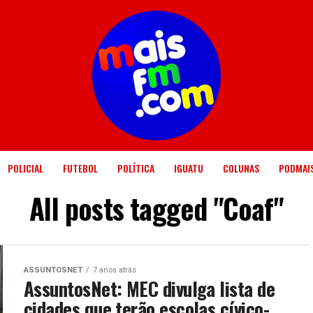
POLICIAL
FUTEBOL
POLÍTICA
IGUATU
COLUNAS
PODMAI
All posts tagged "Coaf"
ASSUNTOSNET
7 anos atrás
AssuntosNet: MEC divulga lista de
cidades que terão escolas cívico-