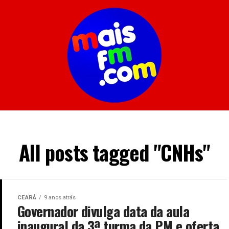
All posts tagged "CNHs"
CEARÁ
9 anos atrás
Governador divulga data da aula
inaugural da 3ª turma da PM e oferta