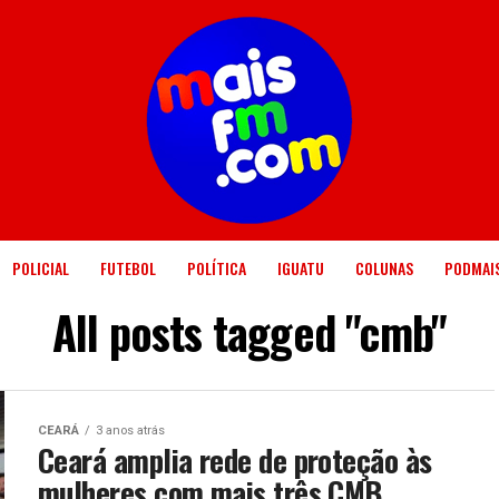
POLICIAL
FUTEBOL
POLÍTICA
IGUATU
COLUNAS
PODMAI
All posts tagged "cmb"
CEARÁ
3 anos atrás
Ceará amplia rede de proteção às
mulheres com mais três CMB