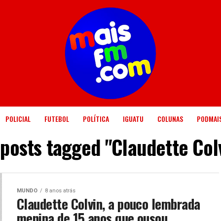
POLICIAL
FUTEBOL
POLÍTICA
IGUATU
COLUNAS
PODMAI
 posts tagged "Claudette Col
MUNDO
8 anos atrás
Claudette Colvin, a pouco lembrada
menina de 15 anos que ousou