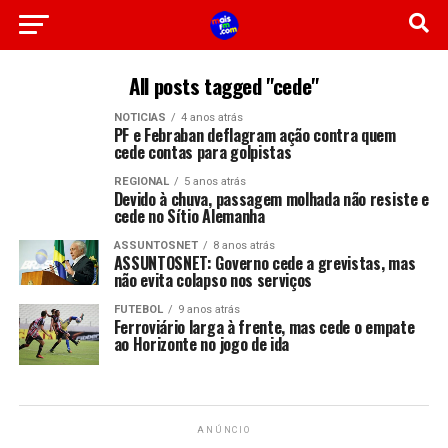
All posts tagged "cede"
NOTICIAS
4 anos atrás
PF e Febraban deflagram ação contra quem
cede contas para golpistas
REGIONAL
5 anos atrás
Devido à chuva, passagem molhada não resiste e
cede no Sítio Alemanha
ASSUNTOSNET
8 anos atrás
ASSUNTOSNET: Governo cede a grevistas, mas
não evita colapso nos serviços
FUTEBOL
9 anos atrás
Ferroviário larga à frente, mas cede o empate
ao Horizonte no jogo de ida
ANÚNCIO