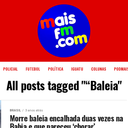
POLICIAL
FUTEBOL
POLÍTICA
IGUATU
COLUNAS
PODMAI
All posts tagged "“Baleia"
BRASIL
3 anos atrás
Morre baleia encalhada duas vezes na
Bahia e que pareceu ‘chorar’