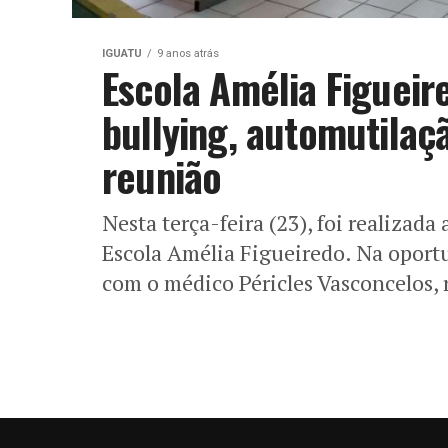
IGUATU
9 anos atrás
Escola Amélia Figueir
bullying, automutilaç
reunião
Nesta terça-feira (23), foi realizad
Escola Amélia Figueiredo. Na opor
com o médico Péricles Vasconcelos, 