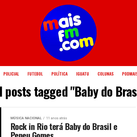
POLICIAL
FUTEBOL
POLÍTICA
IGUATU
COLUNAS
PODMAI
l posts tagged "Baby do Bras
MÚSICA NACIONAL
11 anos atrás
Rock in Rio terá Baby do Brasil e
Pepeu Gomes