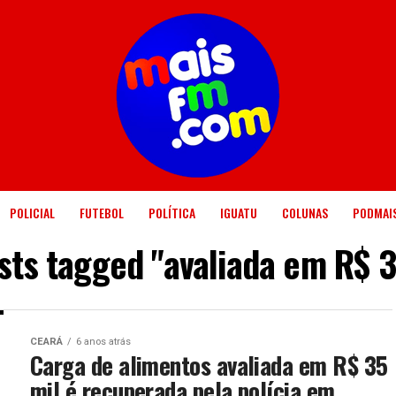
POLICIAL
FUTEBOL
POLÍTICA
IGUATU
COLUNAS
PODMAI
osts tagged "avaliada em R$ 3
CEARÁ
6 anos atrás
Carga de alimentos avaliada em R$ 35
mil é recuperada pela polícia em