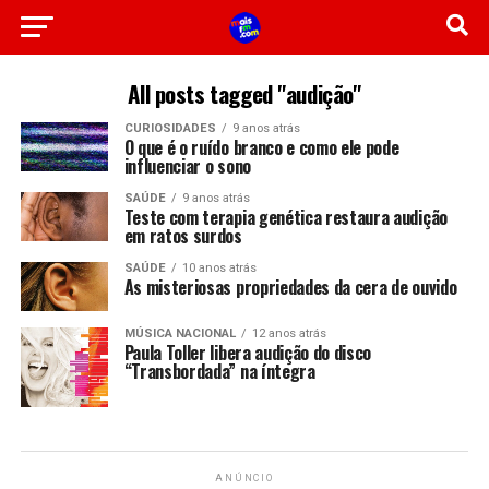
All posts tagged "audição"
CURIOSIDADES
9 anos atrás
O que é o ruído branco e como ele pode
influenciar o sono
SAÚDE
9 anos atrás
Teste com terapia genética restaura audição
em ratos surdos
SAÚDE
10 anos atrás
As misteriosas propriedades da cera de ouvido
MÚSICA NACIONAL
12 anos atrás
Paula Toller libera audição do disco
“Transbordada” na íntegra
ANÚNCIO