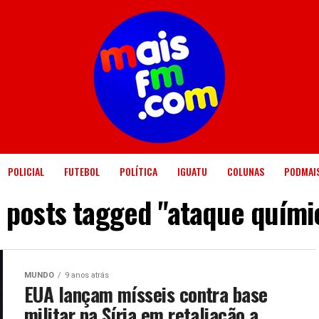
POLICIAL
FUTEBOL
POLÍTICA
IGUATU
COLUNAS
PODMAI
l posts tagged "ataque quími
MUNDO
9 anos atrás
EUA lançam mísseis contra base
militar na Síria em retaliação a