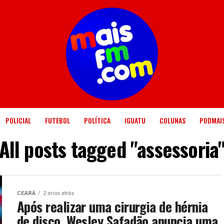
POLICIAL
FUTEBOL
POLÍTICA
IGUATU
COLUNAS
PODMAI
All posts tagged "assessoria
CEARÁ
2 anos atrás
Após realizar uma cirurgia de hérnia
de disco, Wesley Safadão anuncia uma