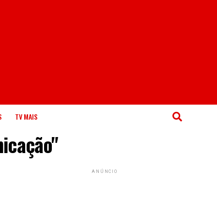
S
TV MAIS
nicação"
ANÚNCIO