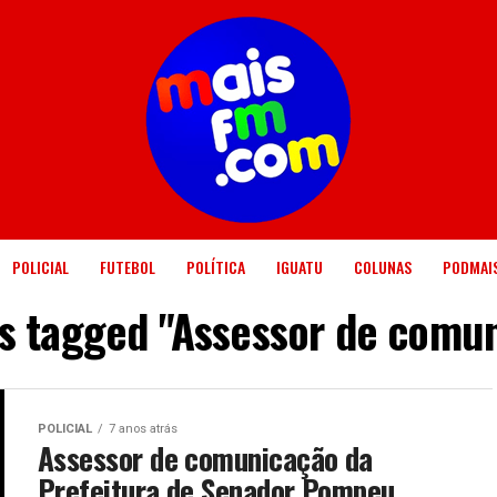
POLICIAL
FUTEBOL
POLÍTICA
IGUATU
COLUNAS
PODMAI
ts tagged "Assessor de comu
POLICIAL
7 anos atrás
Assessor de comunicação da
Prefeitura de Senador Pompeu