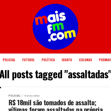
POLICIAL
FUTEBOL
POLÍTICA
IGUATU
COLUNAS
PODMAI
All posts tagged "assaltadas
POLICIAL
4 anos atrás
R$ 18mil são tomados de assalto;
vítimas foram assaltadas na própria