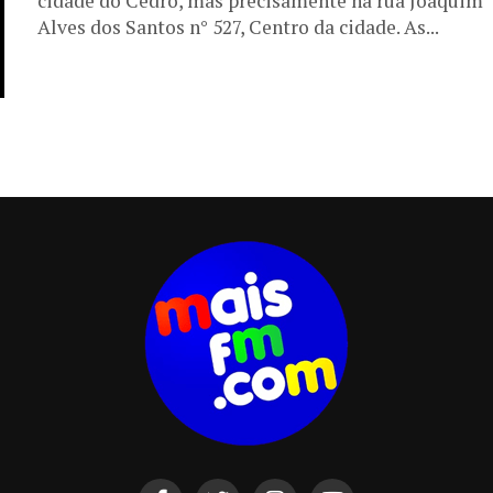
cidade do Cedro, mas precisamente na rua Joaquim
Alves dos Santos n° 527, Centro da cidade. As...