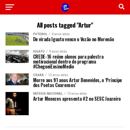
All posts tagged "Artur"
FUTEBOL
9 anos atrás
De virada Iguatu vence o Vozão no Morenão
IGUATU
9 anos atrás
CREDE-16 reúne alunos para palestra
motivacional dentro do programa
#ChegueiEnsinoMedio
CEARÁ
12 anos atrás
Morre aos 91 anos Artur Benevides, o ‘Príncipe
dos Poetas Cearenses’
MÚSICA NACIONAL
13 anos atrás
Artur Menezes apresenta #2 no SESC Juazeiro