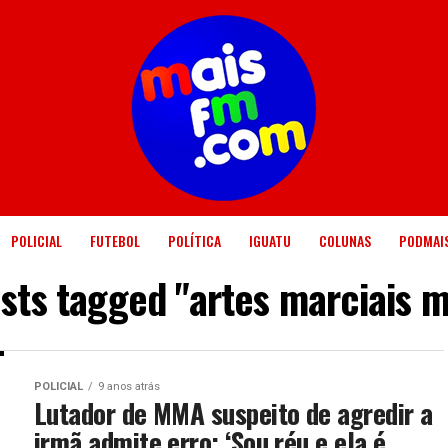
POLICIAL
FUTEBOL
POLÍTICA
IGUATU
COLUNAS
PODMAI
osts tagged "artes marciais m
POLICIAL
9 anos atrás
Lutador de MMA suspeito de agredir a
irmã admite erro: ‘Sou réu e ela é