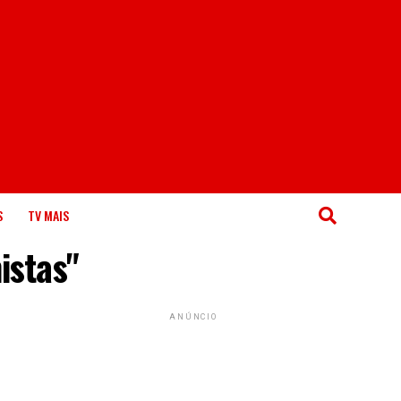
S
TV MAIS
istas"
ANÚNCIO