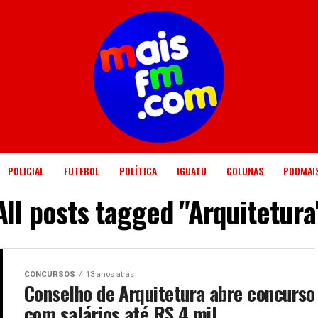
POLICIAL
FUTEBOL
POLÍTICA
IGUATU
COLUNAS
PODMAI
All posts tagged "Arquitetura
CONCURSOS
13 anos atrás
Conselho de Arquitetura abre concurso
com salários até R$ 4 mil