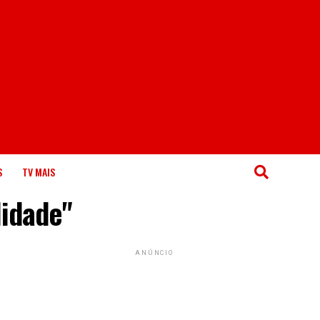
S
TV MAIS
lidade"
ANÚNCIO