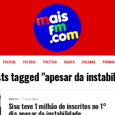
POLICIAL
FUTEBOL
POLÍTICA
IGUATU
COLUNAS
PODMAI
sts tagged "apesar da instabi
BRASIL
7 anos atrás
Sisu teve 1 milhão de inscritos no 1°
dia apesar da instabilidade