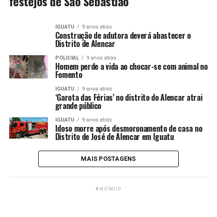
festejos de São Sebastião
IGUATU
9 anos atrás
Construção de adutora deverá abastecer o
Distrito de Alencar
POLICIAL
9 anos atrás
Homem perde a vida ao chocar-se com animal no
Fomento
IGUATU
9 anos atrás
‘Garota das Férias’ no distrito do Alencar atrai
grande público
IGUATU
9 anos atrás
Idoso morre após desmoronamento de casa no
Distrito de José de Alencar em Iguatu
MAIS POSTAGENS
ANÚNCIO