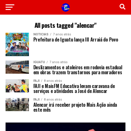
All posts tagged "alencar"
NOTICIAS
7 anos atrás
Prefeitura de Iguatu lança III Arraiá do Povo
IGUATU
7 anos atrás
Deslizamentos e atoleiros em rodovia estadual
em obras trazem transtornos para moradores
FAJI
8 anos atrás
FAJI e MaisFM Educativa levam caravana de
serviços e atividades a José de Alencar
FAJI
8 anos atrás
Alencar irá receber projeto Mais Ação ainda
este mês