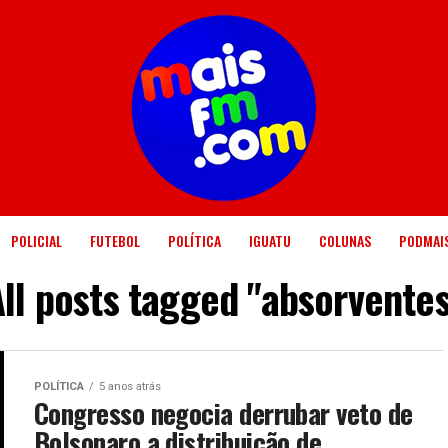
POLICIAL
FUTEBOL
POLÍTICA
IGUATU
COLUNAS
PODMAI
ll posts tagged "absorventes
POLÍTICA
5 anos atrás
Congresso negocia derrubar veto de
Bolsonaro a distribuição de