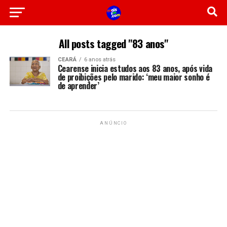
All posts tagged "83 anos"
CEARÁ
6 anos atrás
Cearense inicia estudos aos 83 anos, após vida
de proibições pelo marido: ‘meu maior sonho é
de aprender’
ANÚNCIO