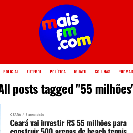
POLICIAL
FUTEBOL
POLÍTICA
IGUATU
COLUNAS
PODMAI
All posts tagged "55 milhões
CEARÁ
3 anos atrás
Ceará vai investir R$ 55 milhões para
construir 500 arenas de beach tennis