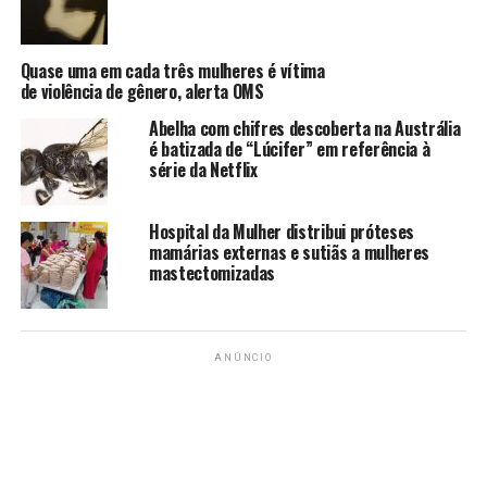
capítulos de “Tech Girls” estreiam no dia 23 deste mês e
devem ser exibidos ao longo dos próximos meses. Para
assistir, é preciso acompanhar, via streaming, no
canal
Quase uma em cada três mulheres é vítima
da Samsung Brasil no YouTube
.
de violência de gênero, alerta OMS
Abelha com chifres descoberta na Austrália
é batizada de “Lúcifer” em referência à
série da Netflix
Hospital da Mulher distribui próteses
mamárias externas e sutiãs a mulheres
mastectomizadas
ANÚNCIO
Fonte: Tecmundo
TÓPICOS RELACIONADOS:
DESAFIOS
MULHERES
SÉRIE
SAMSUNG
TECH GIRLS
TECNOLOGIA