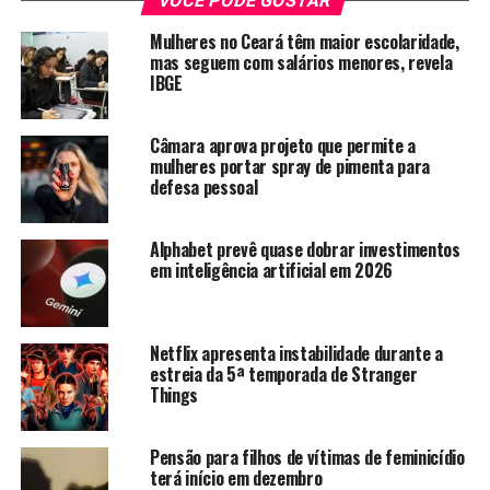
VOCÊ PODE GOSTAR
personagens que batalharam para superar a descrença
sobre o real potencial delas.
Mulheres no Ceará têm maior escolaridade,
mas seguem com salários menores, revela
IBGE
Câmara aprova projeto que permite a
mulheres portar spray de pimenta para
defesa pessoal
Alphabet prevê quase dobrar investimentos
em inteligência artificial em 2026
Netflix apresenta instabilidade durante a
estreia da 5ª temporada de Stranger
Things
A iniciativa faz parte do novo posicionamento global da
marca, “Do What You Can’t”, que uma mensagem de
Pensão para filhos de vítimas de feminicídio
superação em produtos, serviços e benefícios. Os
terá início em dezembro