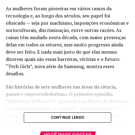
As mulheres foram pioneiras em vários ramos da
tecnologia e, ao longo dos séculos, seu papel foi
ofuscado — seja por machismo, imposições econômicas e
socioculturais, discriminação, entre outras razões. As
coisas têm mudado nesta década, com maior presenças
delas em todos os setores, mas muito progresso ainda
deve ser feito. E nada mais justo do que elas mesmo
dizerem quais são essas barreiras, vitórias e o futuro:
“Tech Girls”, nova série da Samsung, mostra esses
desafios.
São histórias de sete mulheres nas áreas da ciência,
games e empreendedorismo. O primeiro episódio,
“Cientistas Brilhantes”, apresenta mulheres de destaque
no cenário brasileiro. O segundo, “Garotas Gamers”,
reúne depoimentos de três jogadores que sofreram
CONTINUE LENDO
assédio durante partidas online. E o terceiro, “Mulheres
Empreendedoras”, traz declarações de duas