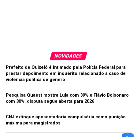
A SEGUIR
Fox lança serviço de streaming no Brasil com
mensalidade de R$ 34,90
NÃO PERCA
Primeira ligação de celular completa 45 anos; conheça
a história
NOVIDADES
redacao
Prefeito de Quixelô é intimado pela Polícia Federal para
prestar depoimento em inquérito relacionado a caso de
violência política de gênero
Pesquisa Quaest mostra Lula com 39% e Flávio Bolsonaro
com 30%; disputa segue aberta para 2026
CNJ extingue aposentadoria compulsória como punição
máxima para magistrados