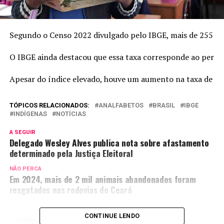
Segundo o Censo 2022 divulgado pelo IBGE, mais de 255 mil 
O IBGE ainda destacou que essa taxa corresponde ao perce
Apesar do índice elevado, houve um aumento na taxa de alfa
TÓPICOS RELACIONADOS:
ANALFABETOS
BRASIL
IBGE
INDÍGENAS
NOTÍCIAS
A SEGUIR
Delegado Wesley Alves publica nota sobre afastamento
determinado pela Justiça Eleitoral
NÃO PERCA
Em 2024, mais de 2 mil animais abandonados foram
resgatados nas rodovias do Ceará
CONTINUE LENDO