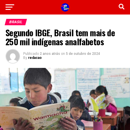
BRASIL
Segundo IBGE, Brasil tem mais de
250 mil indígenas analfabetos
Publicado
2 anos atrás
on
5 de outubro de 2024
By
redacao