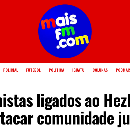
POLICIAL
FUTEBOL
POLÍTICA
IGUATU
COLUNAS
PODMAI
istas ligados ao Hez
tacar comunidade ju