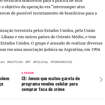
o recrutava brasileiros para a prática de atos
e o objetivo da operação era “interromper atos
rovas de possível recrutamento de brasileiros para a
ização terrorista pelos Estados Unidos, pela União
no Líbano e em outros países do Oriente Médio, e tem
 Estados Unidos. O grupo é acusado de realizar diversos
oas em uma associação judaica na Argentina, em 1994.
LAH
NOTÍCIAS
PF
POLICIAL
TERRORISTAS
A SEGUIR
opõem
CE: Jovem que matou garota de
ga
programa vendeu celular para
comprar faca do crime