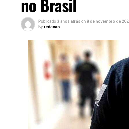
no Brasil
Publicado
3 anos atrás
on
8 de novembro de 202
By
redacao