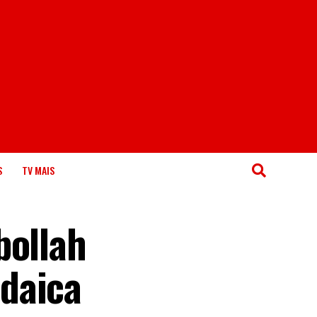
S
TV MAIS
bollah
daica