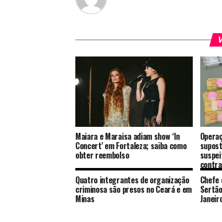
V
Maiara e Maraisa adiam show ‘In
Operaç
Concert’ em Fortaleza; saiba como
supost
obter reembolso
suspei
contra
mais d
Quatro integrantes de organização
Chefe 
criminosa são presos no Ceará e em
Sertão
Minas
Janeir