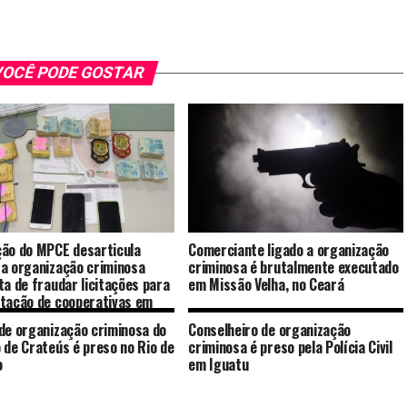
OCÊ PODE GOSTAR
ão do MPCE desarticula
Comerciante ligado a organização
a organização criminosa
criminosa é brutalmente executado
ta de fraudar licitações para
em Missão Velha, no Ceará
tação de cooperativas em
e 20 municípios
de organização criminosa do
Conselheiro de organização
 de Crateús é preso no Rio de
criminosa é preso pela Polícia Civil
o
em Iguatu