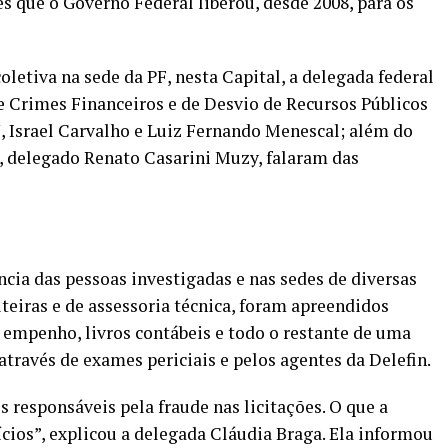
s que o Governo Federal liberou, desde 2008, para os
letiva na sede da PF, nesta Capital, a delegada federal
de Crimes Financeiros e de Desvio de Recursos Públicos
U, Israel Carvalho e Luiz Fernando Menescal; além do
, delegado Renato Casarini Muzy, falaram das
ncia das pessoas investigadas e nas sedes de diversas
eiras e de assessoria técnica, foram apreendidos
e empenho, livros contábeis e todo o restante de uma
través de exames periciais e pelos agentes da Delefin.
 responsáveis pela fraude nas licitações. O que a
cios”, explicou a delegada Cláudia Braga. Ela informou