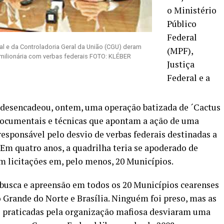
o Ministério
Público
Federal
al e da Controladoria Geral da União (CGU) deram
(MPF),
milionária com verbas federais FOTO: KLÉBER
Justiça
Federal e a
 desencadeou, ontem, uma operação batizada de ´Cactus
 documentais e técnicas que apontam a ação de uma
esponsável pelo desvio de verbas federais destinadas a
 Em quatro anos, a quadrilha teria se apoderado de
em licitações em, pelo menos, 20 Municípios.
usca e apreensão em todos os 20 Municípios cearenses
Grande do Norte e Brasília. Ninguém foi preso, mas as
s praticadas pela organização mafiosa desviaram uma