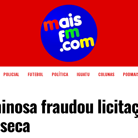
POLICIAL
FUTEBOL
POLÍTICA
IGUATU
COLUNAS
PODMAI
inosa fraudou licita
 seca