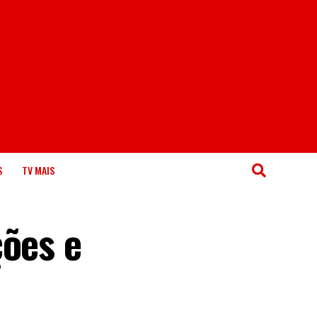
S
TV MAIS
ções e