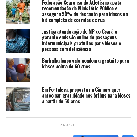
Federação Cearense de Atletismo acata
LIMPEZA,
recomendação do Ministério Público e
assegura 50% de desconto para idosos no
PADEIRO,
kit completo de corridas de rua
PIZZAIOLO,
Justiça atende ação do MP do Ceará e
SOLDADOR – (COM
garante emissão online de passagens
intermunicipais gratuitas para idosos e
CURRÍCULOS),
pessoas com deficiência
TÉCNICO AGRÍCOLA – (HABILITAÇÃO – AB –
Barbalha lança vale-academia gratuito para
COM CÚRRÍCULOS),
idosos acima de 60 anos
TORNEIRO MECÂNICO – (COM
CURRÍCULOS),
Em Fortaleza, proposta na Câmara quer
ALINHADOR/BALANCEADOR DE DIREÇÃO –
antecipar gratuidade nos ônibus para idosos
(FICHAS),
a partir de 60 anos
ATENDENTE DE BALCÃO,
AUXILIAR DE LINHA DE PRODUÇÃO –
(FICHAS),
ANÚNCIO
COLOCADOR DE ACESSÓRIOS DE VEÍCULOS –