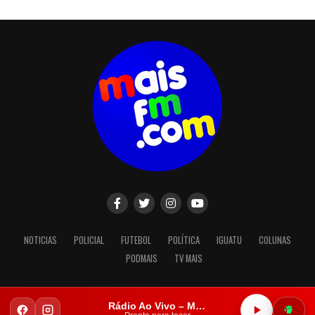
NOTICIAS
POLICIAL
FUTEBOL
POLÍTICA
IGUATU
COLUNAS
PODMAIS
TV MAIS
Rádio Ao Vivo – Mais FM Iguatu
Copyright © 2023. Todos os direitos reservados.