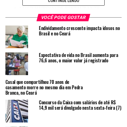
CONTINUE LENDO
COZINHEIRO(A) DE RESTAURANTE,
COZINHEIRA GERAL – (COM CURRÍCULOS),
VOCÊ PODE GOSTAR
CHURRASQUEIRO,
Endividamento crescente impacta idosos no
Brasil e no Ceará
ELETRICISTA DE VEÍCULOS – (COM
CURRÍCULOS),
EMPREGADA DOMÉSTICA – (PARA
Expectativa de vida no Brasil aumenta para
76,6 anos, o maior valor já registrado
FORTALEZA),
FUNILEIRO DE VEÍCULOS,
LAVADOR DE VEÍCULOS,
Casal que compartilhou 70 anos de
casamento morre no mesmo dia em Pedra
MARCENEIRO,
Branca, no Ceará
MECÂNICO MANUTENÇÃO DE VEÍCULOS A
Concurso da Caixa com salários de até R$
DIESEL – (COM CURRÍCULOS),
14,9 mil será divulgado nesta sexta-feira (7)
MECÂNICO DE VEÍCULOS,
OFICIAL DE SERVIÇOS GERAIS/SERVENTE DE