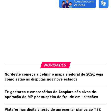
(FICHAS),
CUIDADOR DE IDOSOS – (SEPARAR FICHAS),
ELETRICISTA DE VEÍCULOS – (FICHAS),
MECANICO DE VEÍCULOS – (FICHAS),
OPERADOR DE CAIXA,
VENDEDORES PRACISTAS/EXTERNOS –
(COM MOTO E HABILITAÇÃO).
Serviço
NOVIDADES
Instituto de Desenvolvimento do Trabalho – IDT
Unidade de Atendimento de Iguatu
Nordeste começa a definir o mapa eleitoral de 2026; veja
como estão as disputas nos nove estados
Rua Cel. Gustavo Correia – 171 – Centro
Contatos: (88) 3581 9453 / 88 3581 9458
Site www.idt.org.br
Ex-gestores e empresários de Acopiara são alvos de
operação do MP por suspeita de fraude em licitações
TÓPICOS RELACIONADOS:
CAIXA
CUIDADOR
IDOSOS
OPERADOR
Plataformas digitais terão de apresentar planos ao TSE