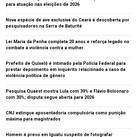
para atuação nas eleições de 2026
A SEGUIR
Mecânico de veículos e Ténico agrícola tem vagas na
Nova espécie de ave exclusiva do Ceará é descoberta por
Bolsa de Empregos
pesquisadores na Serra de Baturité
NÃO PERCA
Churrasqueiro e Eletricista de Veículos são opções na
Lei Maria da Penha completa 20 anos e reforça legado no
Bolsa de Empregos de hoje
combate à violência contra a mulher
Prefeito de Quixelô é intimado pela Polícia Federal para
redacao
prestar depoimento em inquérito relacionado a caso de
violência política de gênero
Pesquisa Quaest mostra Lula com 39% e Flávio Bolsonaro
com 30%; disputa segue aberta para 2026
CNJ extingue aposentadoria compulsória como punição
máxima para magistrados
Homem é preso em Iguatu suspeito de fotografar