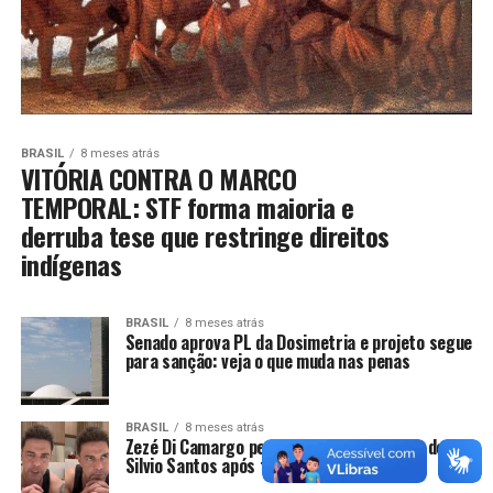
BRASIL
8 meses atrás
VITÓRIA CONTRA O MARCO
TEMPORAL: STF forma maioria e
derruba tese que restringe direitos
indígenas
BRASIL
8 meses atrás
Senado aprova PL da Dosimetria e projeto segue
para sanção: veja o que muda nas penas
BRASIL
8 meses atrás
Zezé Di Camargo pede desculpas às filhas de
Silvio Santos após fala polêmica