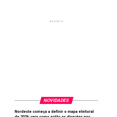
ANÚNCIO
NOVIDADES
Nordeste começa a definir o mapa eleitoral
de 2026; veja como estão as disputas nos