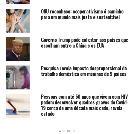
Conheça o menor (e mais fofo) trailer do mundo
ONU reconhece: cooperativismo é caminho
NÃO PERCA
para um mundo mais justo e sustentável
Reparo concluído: Abastecimento de água em Iguatu
será restabelecido gradativamente após reparo na
adutora do Trussu
Governo Trump pode solicitar aos países que
escolham entre a China e os EUA
redacao
Pesquisa revela impacto desproporcional do
trabalho doméstico em meninas de 9 países
Pessoas com até 50 anos que vivem com HIV
podem desenvolver quadros graves de Covid-
19 cerca de uma década mais cedo, revela
estudo
ANÚNCIO