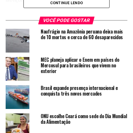
serviços essenciais.
CONTINUE LENDO
O Programa das Nações Unidas para a População
(Unfpa) enfatiza que um mundo igualitário depende do
VOCÊ PODE GOSTAR
respeito por diversas identidades. O secretário-geral das
Naufrágio na Amazônia peruana deixa mais
Nações Unidas, António Guterres, destacou que as
de 10 mortos e cerca de 60 desaparecidos
pessoas LGBTQIA+ enfrentam violência, perseguição,
discurso de ódio, injustiça e até assassinato.
MEC planeja aplicar o Enem em países do
Guterres ressaltou que leis retrógradas continuam a
Mercosul para brasileiros que vivem no
criminalizar esses indivíduos em todo o mundo,
exterior
punindo-os simplesmente por serem quem são. Segundo
ele, cada ataque contra pessoas LGBTQIA+ é um ataque
Brasil expande presença internacional e
aos direitos humanos e aos valores que consideramos
conquista três novos mercados
essenciais.
TÓPICOS RELACIONADOS:
CRIMINALIZAM
MESMO
ONU escolhe Ceará como sede do Dia Mundial
NOTÍCIAS
ONU
PAÍSES
PESSOAS
RELAÇÕES
SEXO
da Alimentação
A SEGUIR